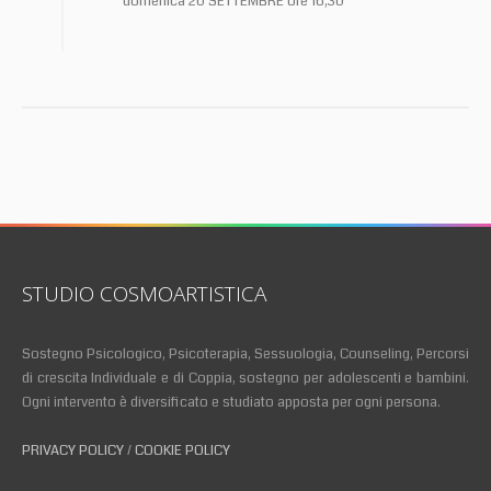
domenica 20 SETTEMBRE ore 16,30
STUDIO COSMOARTISTICA
Sostegno Psicologico, Psicoterapia, Sessuologia, Counseling, Percorsi
di crescita Individuale e di Coppia, sostegno per adolescenti e bambini.
Ogni intervento è diversificato e studiato apposta per ogni persona.
PRIVACY POLICY
/
COOKIE POLICY