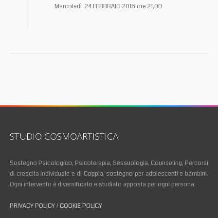
Mercoledì 24 FEBBRAIO 2016 ore 21,00
STUDIO COSMOARTISTICA
Sostegno Psicologico, Psicoterapia, Sessuologia, Counseling, Percorsi
di crescita Individuale e di Coppia, sostegno per adolescenti e bambini.
Ogni intervento è diversificato e studiato apposta per ogni persona.
PRIVACY POLICY
/
COOKIE POLICY