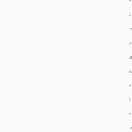
M
Ap
Fe
D
Ot
S
M
Ap
Ma
S