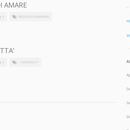
DI AMARE
… 
0
PSICOLOGIA & BENESSERE
P
S
TTA’
A
0
... E NON SOLO !!!
Ap
G
G
D