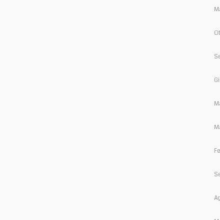
M
Ot
S
Gi
M
Ma
Fe
S
Ag