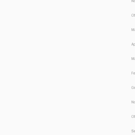
N
Ot
Ma
Ap
Ma
Fe
Ge
N
Ot
S