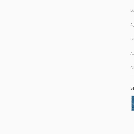
Lu
A
G
Ap
G
S