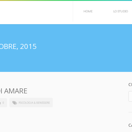
HOME
LO STUDIO
OBRE, 2015
C
DI AMARE
0
PSICOLOGIA & BENESSERE
C