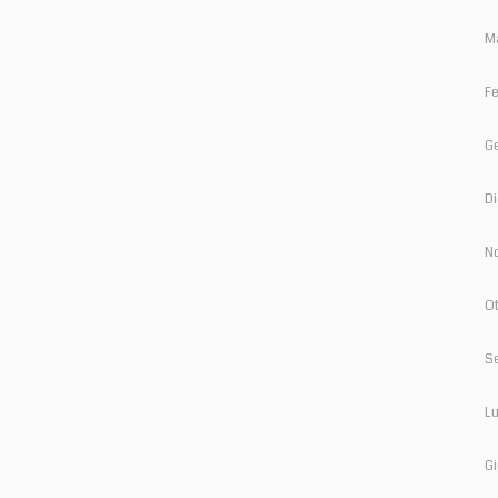
M
Fe
G
D
N
Ot
S
Lu
Gi