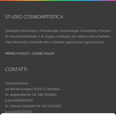
STUDIO COSMOARTISTICA
Sostegno Psicologico, Psicoterapia, Sessuologia, Counseling, Percorsi
di crescita Individuale e di Coppia, sostegno per adolescenti e bambini.
Ogni intervento è diversificato e studiato apposta per ogni persona.
PRIVACY POLICY
/
COOKIE POLICY
CONTATTI
Cosmoartistica
via dell'Arcoveggio 56/20 G, Bologna
Dr. Angela Marchi Tel: 348-6114994
p.iva 01909631200
Dr. Sabrina Gizzarelli Tel: 320-8557627
p.iva 03352771202