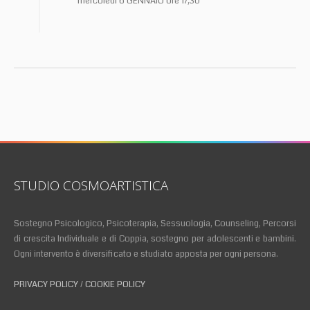
mercoledi 6 GENNAIO ore 17,30
STUDIO COSMOARTISTICA
Sostegno Psicologico, Psicoterapia, Sessuologia, Counseling, Percorsi
di crescita Individuale e di Coppia, sostegno per adolescenti e bambini.
Ogni intervento è diversificato e studiato apposta per ogni persona.
PRIVACY POLICY
/
COOKIE POLICY