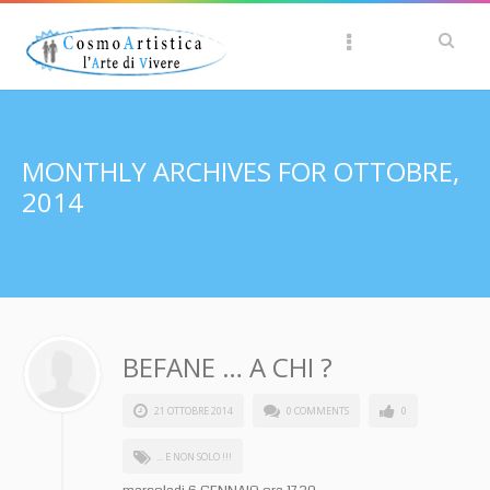
MONTHLY ARCHIVES FOR OTTOBRE,
2014
BEFANE … A CHI ?
21 OTTOBRE 2014
0 COMMENTS
0
... E NON SOLO !!!